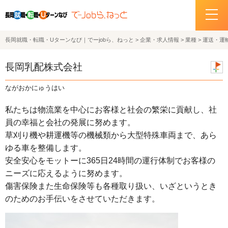
長岡就職・転職・Uターンなび｜でーjobら、ねっと
>
企業・求人情報
>
業種
>
運送・運
ホーム
長岡乳配株式会社
イベント情報
ながおかにゅうはい
企業・求人情報
私たちは物流業を中心にお客様と社会の繁栄に貢献し、社
員の幸福と会社の発展に努めます。
サポートデスクの紹介
草刈り機や耕運機等の機械類から大型特殊車両まで、あら
ゆる車を整備します。
お問い合わせ
安全安心をモットーに365日24時間の運行体制でお客様の
ニーズに応えるように努めます。
関連機関リンク
傷害保険また生命保険等も各種取り扱い、いざというとき
のためのお手伝いをさせていただきます。
サイトポリシー
プライバシーポリシー