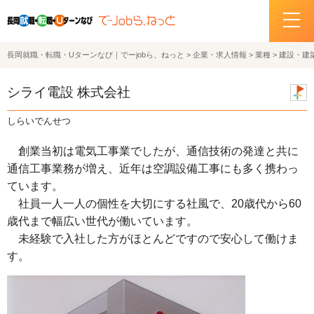
長岡就職・転職・Uターンなび｜でーjobら、ねっと
>
企業・求人情報
>
業種
>
建設・建
ホーム
シライ電設 株式会社
イベント情報
しらいでんせつ
企業・求人情報
創業当初は電気工事業でしたが、通信技術の発達と共に
通信工事業務が増え、近年は空調設備工事にも多く携わっ
サポートデスクの紹介
ています。
社員一人一人の個性を大切にする社風で、20歳代から60
お問い合わせ
歳代まで幅広い世代が働いています。
未経験で入社した方がほとんどですので安心して働けま
関連機関リンク
す。
サイトポリシー
プライバシーポリシー