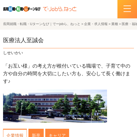
長岡就職・転職・Uターンなび｜でーjobら、ねっと
>
企業・求人情報
>
業種
>
医療・福
ホーム
医療法人至誠会
イベント情報
しせいかい
企業・求人情報
「お互い様」の考え方が根付いている職場で、子育て中の
方や自分の時間を大切にしたい方も、安心して長く働けま
サポートデスクの紹介
す♪
お問い合わせ
関連機関リンク
サイトポリシー
プライバシーポリシー
企業情報
新卒
キャリア