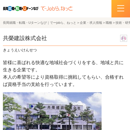
長岡就職・転職・Uターンなび｜でーjobら、ねっと
>
企業・求人情報
>
職種
>
技術・研
ホーム
共榮建設株式会社
イベント情報
きょうえいけんせつ
企業・求人情報
皆様に喜ばれる快適な地域社会づくりをする、地域と共に
生きる企業です。
サポートデスクの紹介
本人の希望等により資格取得に挑戦してもらい、合格すれ
ば資格手当の支給を行っています。
お問い合わせ
関連機関リンク
サイトポリシー
プライバシーポリシー