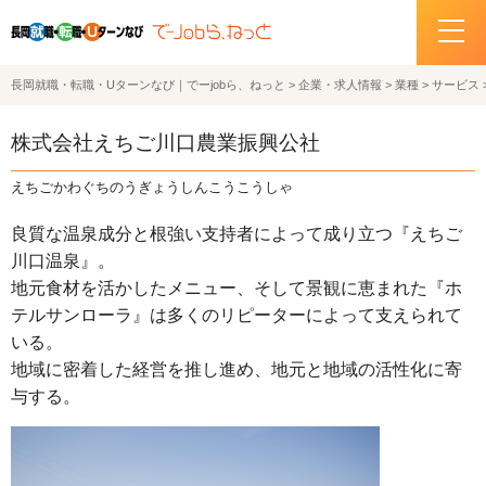
長岡就職・転職・Uターンなび｜でーjobら、ねっと
>
企業・求人情報
>
業種
>
サービス
ホーム
株式会社えちご川口農業振興公社
イベント情報
えちごかわぐちのうぎょうしんこうこうしゃ
企業・求人情報
良質な温泉成分と根強い支持者によって成り立つ『えちご
川口温泉』。
サポートデスクの紹介
地元食材を活かしたメニュー、そして景観に恵まれた『ホ
テルサンローラ』は多くのリピーターによって支えられて
お問い合わせ
いる。
地域に密着した経営を推し進め、地元と地域の活性化に寄
関連機関リンク
与する。
サイトポリシー
プライバシーポリシー