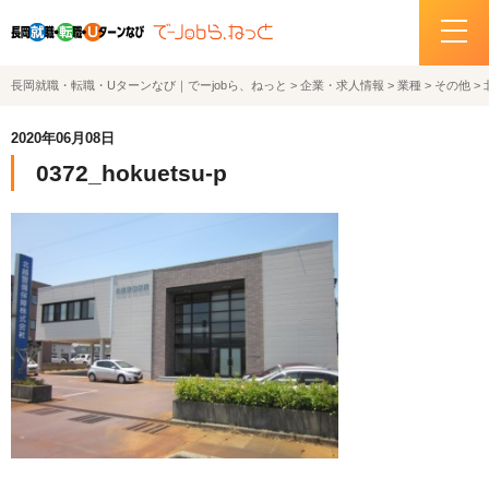
長岡就職・転職・Uターンなび｜でーjobら、ねっと
>
企業・求人情報
>
業種
>
その他
>
ホーム
2020年06月08日
イベント情報
0372_hokuetsu-p
企業・求人情報
サポートデスクの紹介
お問い合わせ
関連機関リンク
サイトポリシー
プライバシーポリシー