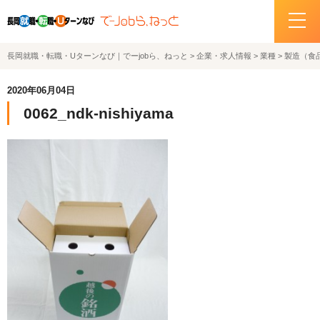
長岡就職・転職・Uターンなび｜でーjobら、ねっと
>
企業・求人情報
>
業種
>
製造（食
ホーム
2020年06月04日
イベント情報
0062_ndk-nishiyama
企業・求人情報
サポートデスクの紹介
お問い合わせ
関連機関リンク
サイトポリシー
プライバシーポリシー