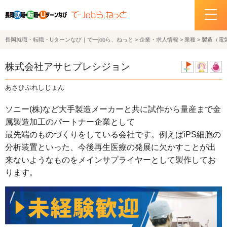
長岡就職・転職・Uターンなび｜でーjobら、ねっと
>
企業・求人情報
>
業種
>
製造（電
ホーム
株式会社アサヒプレシジョン
イベント情報
あさひぷれしじょん
企業・求人情報
ソニー(株)など大手製造メーカーと共に試作から量産まで金
属製造加工のパートナー企業として
サポートデスクの紹介
最先端のものづくりをしている会社です。例えばiPS細胞の
分析装置といった、今後再生医療の発展に欠かすことが出
お問い合わせ
来ないようなものをメインサプライヤーとして製作してお
ります。
関連機関リンク
サイトポリシー
プライバシーポリシー