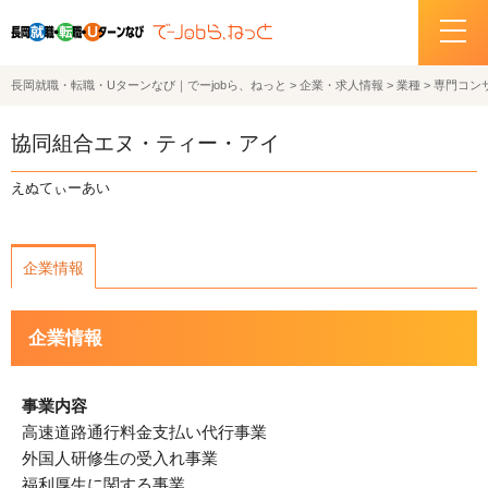
長岡就職・転職・Uターンなび｜でーjobら、ねっと
>
企業・求人情報
>
業種
>
専門コン
ホーム
協同組合エヌ・ティー・アイ
イベント情報
えぬてぃーあい
企業・求人情報
企業情報
サポートデスクの紹介
企業情報
お問い合わせ
関連機関リンク
事業内容
高速道路通行料金支払い代行事業
サイトポリシー
外国人研修生の受入れ事業
プライバシーポリシー
福利厚生に関する事業