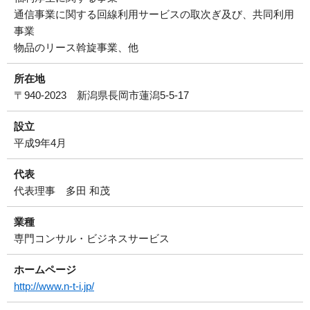
通信事業に関する回線利用サービスの取次ぎ及び、共同利用
運営会社について
事業
物品のリース斡旋事業、他
サイトマップ
所在地
〒940-2023 新潟県長岡市蓮潟5-5-17
設立
平成9年4月
代表
代表理事 多田 和茂
業種
専門コンサル・ビジネスサービス
ホームページ
http://www.n-t-i.jp/