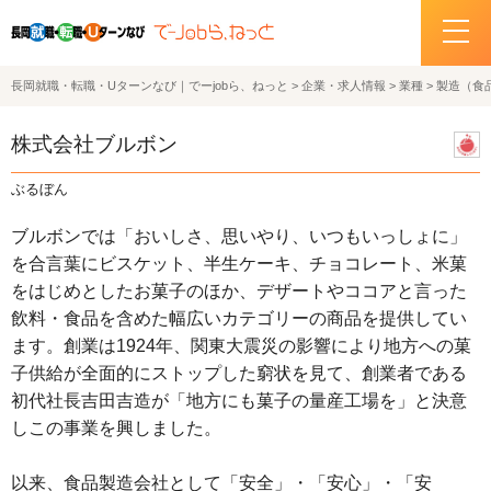
長岡就職・転職・Uターンなび｜でーjobら、ねっと
>
企業・求人情報
>
業種
>
製造（食
ホーム
株式会社ブルボン
イベント情報
ぶるぼん
企業・求人情報
ブルボンでは「おいしさ、思いやり、いつもいっしょに」
を合言葉にビスケット、半生ケーキ、チョコレート、米菓
サポートデスクの紹介
をはじめとしたお菓子のほか、デザートやココアと言った
飲料・食品を含めた幅広いカテゴリーの商品を提供してい
お問い合わせ
ます。創業は1924年、関東大震災の影響により地方への菓
子供給が全面的にストップした窮状を見て、創業者である
関連機関リンク
初代社長吉田吉造が「地方にも菓子の量産工場を」と決意
しこの事業を興しました。
サイトポリシー
プライバシーポリシー
以来、食品製造会社として「安全」・「安心」・「安