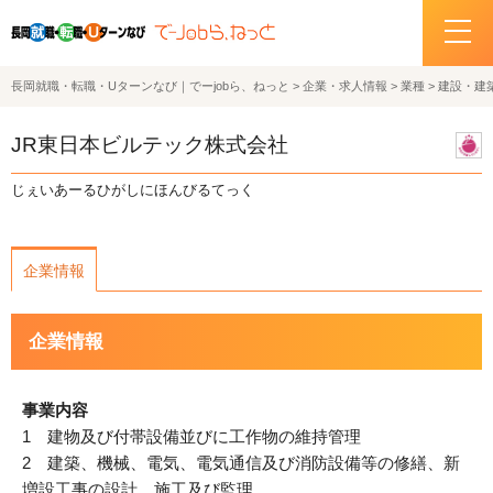
長岡就職・転職・Uターンなび｜でーjobら、ねっと
>
企業・求人情報
>
業種
>
建設・建
ホーム
JR東日本ビルテック株式会社
イベント情報
じぇいあーるひがしにほんびるてっく
企業・求人情報
企業情報
サポートデスクの紹介
企業情報
お問い合わせ
関連機関リンク
事業内容
1 建物及び付帯設備並びに工作物の維持管理
サイトポリシー
2 建築、機械、電気、電気通信及び消防設備等の修繕、新
プライバシーポリシー
増設工事の設計、施工及び監理