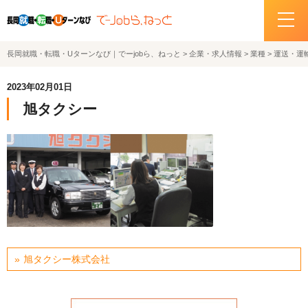
長岡就職・転職・Uターンなび｜でーjobら、ねっと
>
企業・求人情報
>
業種
>
運送・運
ホーム
2023年02月01日
イベント情報
旭タクシー
企業・求人情報
サポートデスクの紹介
お問い合わせ
関連機関リンク
旭タクシー株式会社
サイトポリシー
プライバシーポリシー