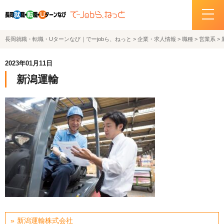
長岡就職・転職・Uターンなび｜でーjobら、ねっと
>
企業・求人情報
>
職種
>
営業系
>
ホーム
2023年01月11日
イベント情報
新潟運輸
企業・求人情報
サポートデスクの紹介
お問い合わせ
関連機関リンク
サイトポリシー
プライバシーポリシー
新潟運輸株式会社