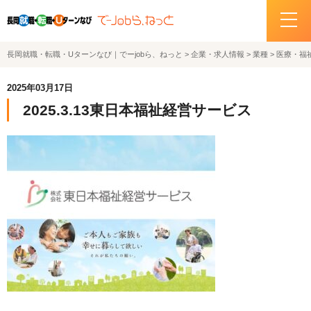
長岡就職・転職・Uターンなび｜でーjobら、ねっと
>
企業・求人情報
>
業種
>
医療・福
ホーム
2025年03月17日
イベント情報
2025.3.13東日本福祉経営サービス
企業・求人情報
サポートデスクの紹介
お問い合わせ
関連機関リンク
サイトポリシー
プライバシーポリシー